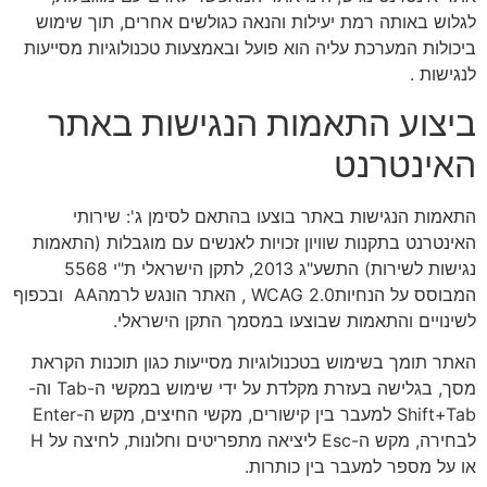
לגלוש באותה רמת יעילות והנאה כגולשים אחרים, תוך שימוש
ביכולות המערכת עליה הוא פועל ובאמצעות טכנולוגיות מסייעות
לנגישות .
ביצוע התאמות הנגישות באתר
האינטרנט
התאמות הנגישות באתר בוצעו בהתאם לסימן ג': שירותי
האינטרנט בתקנות שוויון זכויות לאנשים עם מוגבלות (התאמות
נגישות לשירות) התשע"ג 2013, לתקן הישראלי ת"י 5568
המבוסס על הנחיותWCAG 2.0 , האתר הונגש לרמהAA ובכפוף
לשינויים והתאמות שבוצעו במסמך התקן הישראלי.
האתר תומך בשימוש בטכנולוגיות מסייעות כגון תוכנות הקראת
מסך, בגלישה בעזרת מקלדת על ידי שימוש במקשי ה-Tab וה-
Shift+Tab למעבר בין קישורים, מקשי החיצים, מקש ה-Enter
לבחירה, מקש ה-Esc ליציאה מתפריטים וחלונות, לחיצה על H
או על מספר למעבר בין כותרות.