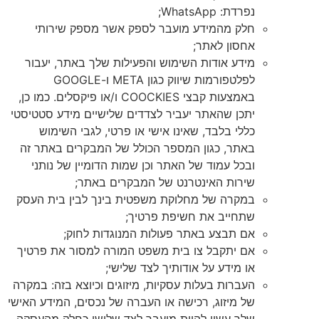
נפרדת: WhatsApp;
חלק מהמידע מועבר לספק אשר מספק שירותי
אחסון לאתר;
מידע אודות השימוש והפעילות שלך באתר, יעבור
לפלטפורמות שיווק כגון META ו-GOOGLE
באמצעות קבצי COOCKIES ו/או פיקסלים. כמו כן,
יתכן שהאתר יעביר לצדדים שלישיים מידע סטטיסטי
כללי בלבד, שאינו אישי או פרטי, לגבי השימוש
באתר, כגון המספר הכולל של המבקרים באתר זה
ובכל עמוד של האתר וכן שמות הדומיין של נותני
שירות האינטרנט של המבקרים באתר;
במקרה של מחלוקת משפטית בינך לבין בית העסק
שתחייב את חשיפת פרטיך;
אם תבצע באתר פעולות המנוגדות לחוק;
אם יתקבל צו בית משפט המורה למסור את פרטיך
או מידע על אודותיך לצד שלישי;
העברות בעלות עסקיות, מיזוגים וכיוצא בזה: במקרה
של מיזוג, רכישה או העברה של נכסים, המידע האישי
שלך עשוי להיות מועבר לצד שלישי כחלק מהעסקה,