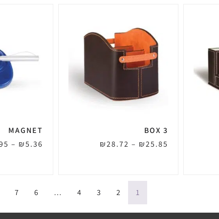
MAGNET
BOX 3
95
–
₪
5.36
₪
28.72
–
₪
25.85
7
6
…
4
3
2
1