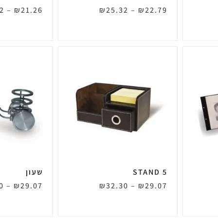
2
–
₪
21.26
₪
25.32
–
₪
22.79
STAND 5
שעון
0
–
₪
29.07
₪
32.30
–
₪
29.07