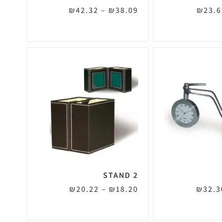
₪
42.32
–
₪
38.09
₪
23.6
STAND 2
₪
20.22
–
₪
18.20
₪
32.3