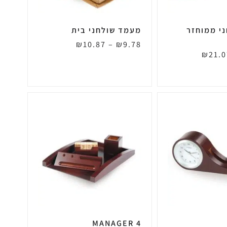
י ממוחזר
מעמד שולחני בית
₪
10.87
–
₪
9.78
₪
21.0
MANAGER 4