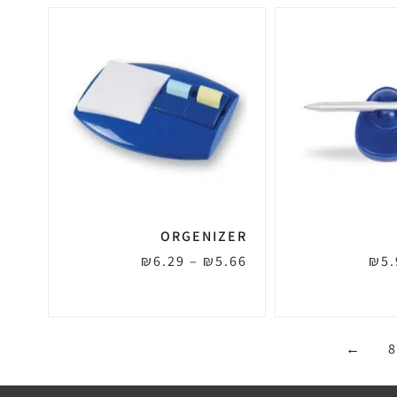
ORGENIZER
₪
6.29
–
₪
5.66
₪
5.
←
8