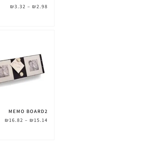
₪
3.32
–
₪
2.98
MEMO BOARD2
₪
16.82
–
₪
15.14