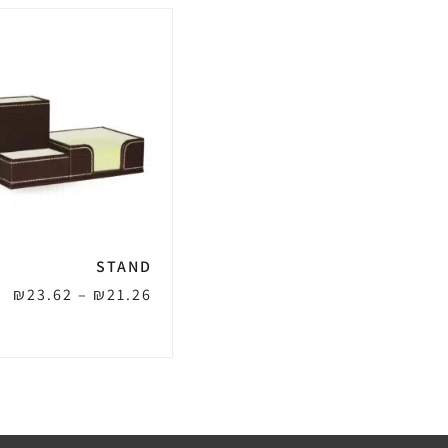
STAND
₪
23.62
–
₪
21.26