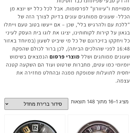
זה רק טבעי שפיתחנו כבר חסינות
מסויימת ו"עיוורון" לפרסומות. אבל לכל כלל יש יוצא מן
הכלל- שעונים ממותגים עונים בדיוק לצורך הזה של
"ללכת עם ולהרגיש בלי", שכן – אם ייעשו בטוב טעם וייתלו
בגאון על קירות לקוחותינו, יציגו את לוגו בית העסק לעיני
כל ויחקקו בזיכרונם של כל מי שיביט לשעון (במיוחד באזור
16:48 לפני שהולכים הביתה), לכן ברור לכולם שהפקת
שעונים ממותגים ושלל
מוצרי פרסום
הנמצאים בשימוש
יומיומי כמו עטים, מחברות שרטוט ועוד הם השקעה קטנה
יחסית לתועלות שמופקת ממנה ובהחלט מחזירה את
עצמה.
מציג 1–16 מתוך 148 תוצאות