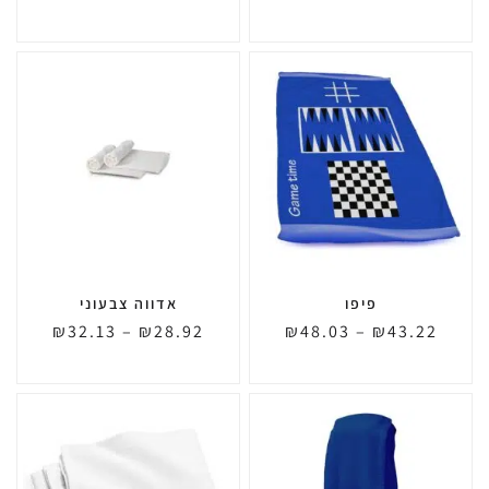
פיפו
אדווה צבעוני
₪
32.13
–
₪
28.92
₪
48.03
–
₪
43.22