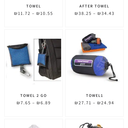
TOWEL
AFTER TOWEL
₪
11.72
–
₪
10.55
₪
38.25
–
₪
34.43
TOWEL 2 GO
TOWEL1
₪
7.65
–
₪
6.89
₪
27.71
–
₪
24.94