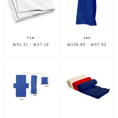
האג
יארד
₪
41.31
–
₪
37.18
₪
108.80
–
₪
97.92