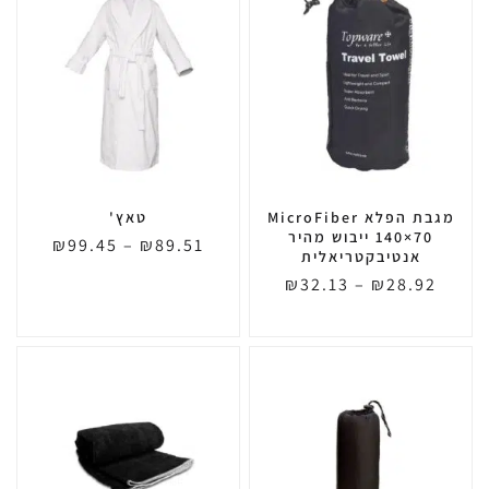
מגבת הפלא MicroFiber
טאץ'
140×70 ייבוש מהיר
₪
99.45
–
₪
89.51
אנטיבקטריאלית
₪
32.13
–
₪
28.92