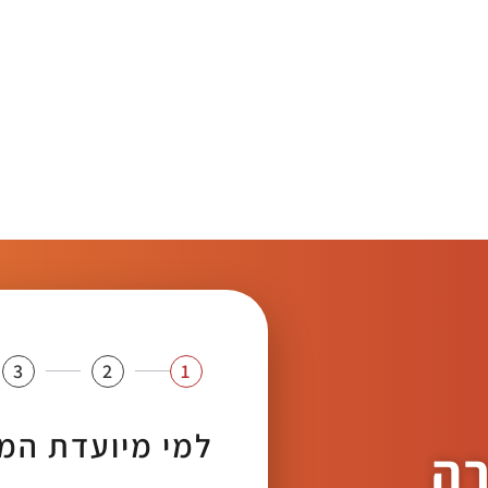
3
2
1
למי מיועדת המ
רה