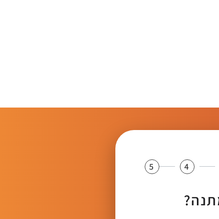
5
4
תנה?