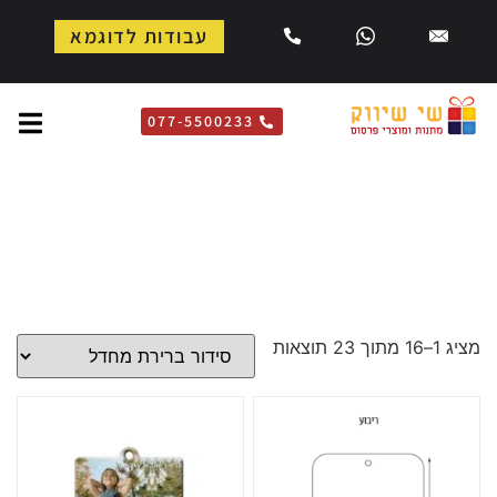
עבודות לדוגמא
077-5500233
עץ ריח ממותג
דף הבית
»
עץ ריח ממותג
מציג 1–16 מתוך 23 תוצאות