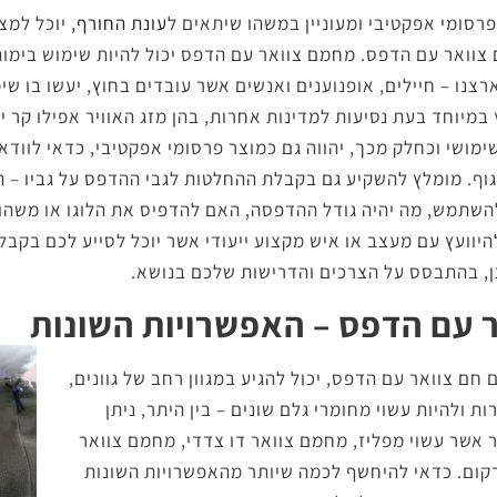
רסומי אפקטיבי ומעוניין במשהו שיתאים ל
עונת החורף
, יוכל למצ
צוואר עם הדפס. מחמם צוואר עם הדפס יכול להיות שימוש בימו
צנו – חיילים, אופנוענים ואנשים אשר עובדים בחוץ, יעשו בו שי
במיוחד בעת נסיעות למדינות אחרות, בהן מזג האוויר אפילו קר יו
מושי וכחלק מכך, יהווה גם כמוצר פרסומי אפקטיבי, כדאי לוודא
גוף. מומלץ להשקיע גם בקבלת ההחלטות לגבי ההדפס על גביו – ה
השתמש, מה יהיה גודל ההדפסה, האם להדפיס את הלוגו או משהו 
היוועץ עם מעצב או איש מקצוע ייעודי אשר יוכל לסייע לכם בקב
ן, בהתבסס על הצרכים והדרישות שלכם בנושא.
 עם הדפס – האפשרויות השונות
חם צוואר עם הדפס, יכול להגיע במגוון רחב של גוונים,
ת ולהיות עשוי מחומרי גלם שונים – בין היתר, ניתן
 אשר עשוי מפליז, מחמם צוואר דו צדדי, מחמם צוואר
קום. כדאי להיחשף לכמה שיותר מהאפשרויות השונות