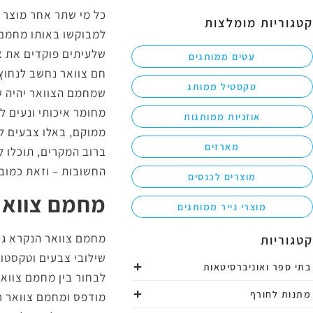
כל מי שתר אחר מוצר פ
קטגוריות מומלצות
למבוקשו באותו מחמם 
שלעיתים פוקדים את אר
עטים ממותגים
חם צוואר נחשב לנחוץ 
טקסטיל ממותג
שמחמם הצוואר יהיה שי
מחומר איכותי ונעים ל
אוזניות ממותגות
ממוקם, באלו צבעים ל
מארזים
ברוב המקרים, תוכלו ל
החשובות – וזאת כמוב
מוצרים לכנסים
מחמם צוואר
מוצרי נייר ממותגים
מחמם צוואר הנקרא גם 
קטגוריות
שילובי צבעים וטקסטורו
בתי ספר ואוניברסיטאות
לבחור בין מחמם צוואר
מתנות לחורף
מודפס ומחמם צוואר ר