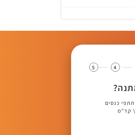
5
4
תנה?
תתפי כנסים
\ קד"מ