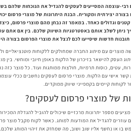
 רבי-עוצמה המסייעים לעסקים להגדיל את הנוכחות שלהם בשו
 בצורה יצירתית ומקורית. הבנת היתרונות של מוצרי פרסום יכו
נים וגדולים כאחד. במאמר זה נבחן מהם מוצרי פרסום, כיצד
ך ניתן לשלב אותם באסטרטגיות השיווק שלכם. בין אם אתם עס
תובנות חדשות שיסייעו לכם לנצל את מוצרי הפרסום בצורה היע
ה מוצרים עם מיתוג החברה שמחולקים ללקוחות פוטנציאליים ולל
וג העסק להישאר בזיכרון של הלקוח באופן חיובי ומוחשי. בין מו
ת, עטים, כוסות תרמיות, חולצות ממותגות ועוד. כל מוצר כזה נו
 קשר אישי עם הלקוח. מוצרי פרסום לעסקים נחשבים ככלי עוצמ
 לקוחות קיימים בקמפייני שיווק ממוקדים.
ת של מוצרי פרסום לעסקים?
ציעים מספר יתרונות מרכזיים שיכולים להוביל להגדלת המכירות
 עוזרים להגדיל את המודעות למותג. כאשר לקוח מקבל מוצר פרס
 בו או נחשף אליו שוב ושוב, מה שמחזק את זיהוי המותג שלכם. 