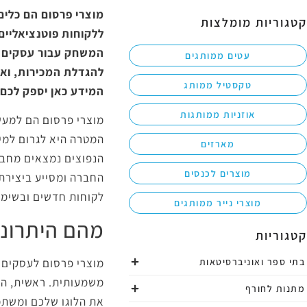
מוצרי פרסום הם כלים
קטגוריות מומלצות
ללקוחות פוטנציאליים
המשחק עבור עסקים קט
עטים ממותגים
להגדלת המכירות, ואי
טקסטיל ממותג
המידע כאן יספק לכם 
אוזניות ממותגות
מוצרי פרסום הם למעש
המטרה היא לגרום למית
מארזים
הנפוצים נמצאים מחברו
מוצרים לכנסים
החברה ומסייע ביצירת
לקוחות חדשים ובשימור
מוצרי נייר ממותגים
מהם היתרונו
קטגוריות
מוצרי פרסום לעסקים מ
בתי ספר ואוניברסיטאות
משמעותית. ראשית, הם
מתנות לחורף
את הלוגו שלכם ומשתמש