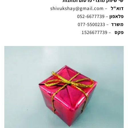
שי שיווק מוצרי פרסום ומתנות
דוא"ל
–
shivukshay@gmail.com
פלאפון
– 052-6677739
משרד
– 077-5500233
פקס
– 1526677739