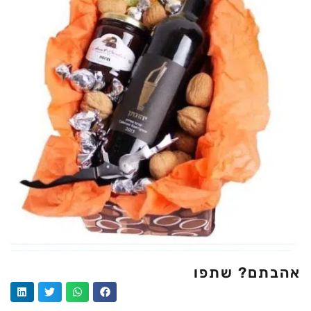
אהבתם? שתפו