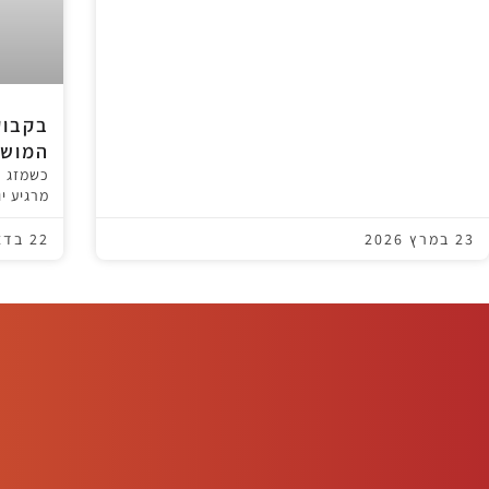
בקבוק
המושל
כשמזג ה
מרגיע י
23 במרץ 2026
22 בדצמבר 2024