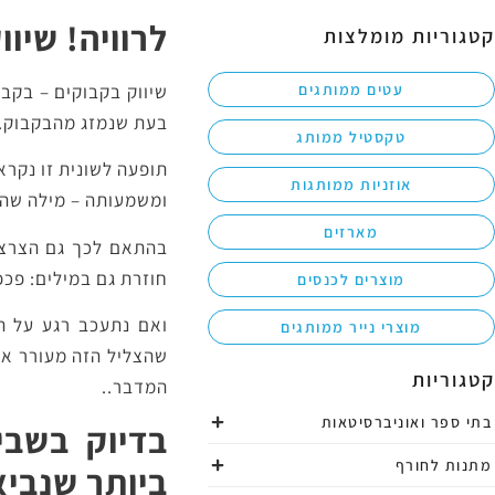
לרוויה! שיו
קטגוריות מומלצות
עטים ממותגים
שיווק בקבוקים – בקבו
בעת שנמזג מהבקבוק.
טקסטיל ממותג
תופעה לשונית זו נקרא
אוזניות ממותגות
ומשמעותה – מילה שה
מארזים
בהתאם לכך גם הצרצר 
חוזרת גם במילים: פכפו
מוצרים לכנסים
ואם נתעכב רגע על ה
מוצרי נייר ממותגים
שהצליל הזה מעורר אצל
קטגוריות
המדבר..
בתי ספר ואוניברסיטאות
בדיוק בשבי
מתנות לחורף
ביותר שנביא